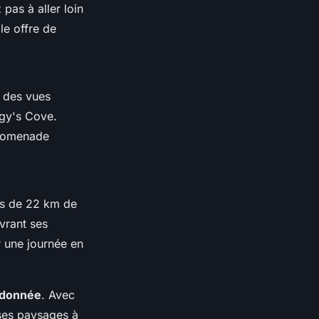
pas à aller loin
lle offre de
e des vues
ggy's Cove.
promenade
lus de 22 km de
vrant ses
r une journée en
ndonnée
. Avec
ses paysages à