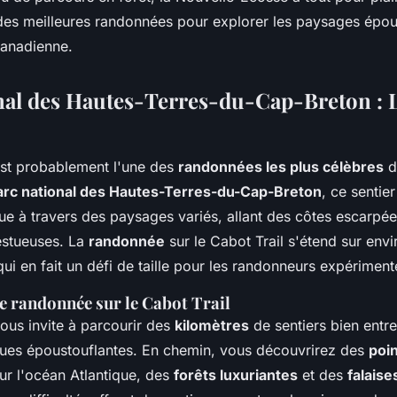
elle-Écosse,
 des meilleures randonnées pour explorer les paysages épou
canadienne.
nal des Hautes-Terres-du-Cap-Breton : 
st probablement l'une des
randonnées les plus célèbres
d
arc national des Hautes-Terres-du-Cap-Breton
, ce sentie
ue à travers des paysages variés, allant des côtes escarpé
stueuses. La
randonnée
sur le Cabot Trail s'étend sur env
qui en fait un défi de taille pour les randonneurs expériment
e randonnée sur le Cabot Trail
ous invite à parcourir des
kilomètres
de sentiers bien entr
ues époustouflantes. En chemin, vous découvrirez des
poi
ur l'océan Atlantique, des
forêts luxuriantes
et des
falaise