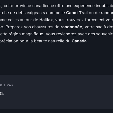
le, cette province canadienne offre une expérience inoublia
erche de défis exigeants comme le
Cabot Trail
ou de rando
mme celles autour de
Halifax
, vous trouverez forcément vot
se
. Préparez vos chaussures de
randonnée
, votre sac à do
ette région magnifique. Vous reviendrez avec des souveni
préciation pour la beauté naturelle du
Canada
.
RIT PAR
oa