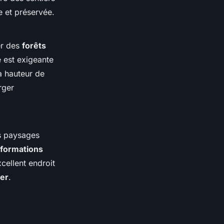
 et préservée.
er des
forêts
 est exigeante
a hauteur de
rger
s paysages
formations
cellent endroit
er
.