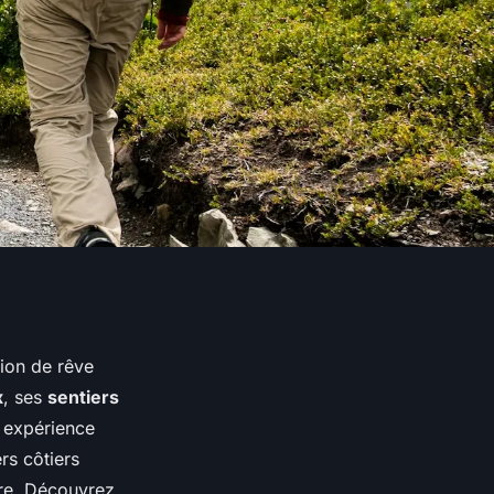
ion de rêve
x
, ses
sentiers
e expérience
rs côtiers
ire. Découvrez