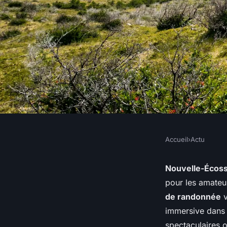
Accueil
›
Actu
ACTU
Quelles sont les mei
Nouvelle-Écos
pour les amate
randonnées pour dé
de randonnée
v
immersive dans 
spectaculaires 