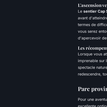
L'ascension ve
Le
sentier Cap S
avant d'atteindr
termes de diffic
vous serez entou
d'apercevoir d
Les récompens
Lorsque vous at
imprenable sur 
spectacle nature
redescendre, to
Parc provi
Pour une aventur
excellente optio