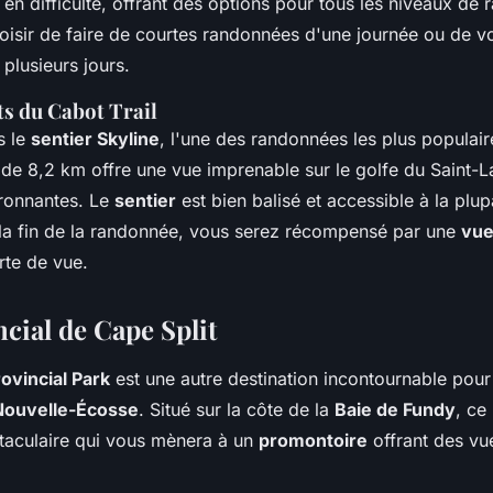
 en difficulté, offrant des options pour tous les niveaux de
isir de faire de courtes randonnées d'une journée ou de v
plusieurs jours.
ts du Cabot Trail
s le
sentier Skyline
, l'une des randonnées les plus populai
r de 8,2 km offre une vue imprenable sur le golfe du Saint-La
ronnantes. Le
sentier
est bien balisé et accessible à la plup
la fin de la randonnée, vous serez récompensé par une
vue
rte de vue.
cial de Cape Split
rovincial Park
est une autre destination incontournable pour
Nouvelle-Écosse
. Situé sur la côte de la
Baie de Fundy
, ce
aculaire qui vous mènera à un
promontoire
offrant des vu