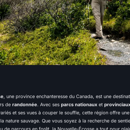
lleures
se
, une province enchanteresse du Canada, est une destinat
urs de
randonnée
. Avec ses
parcs nationaux
et
provinciau
couvrir les
ariés et ses vues à couper le souffle, cette région offre un
la nature sauvage. Que vous soyez à la recherche de sentie
ou de parcours en forêt, la Nouvelle-Écosse a tout pour pla