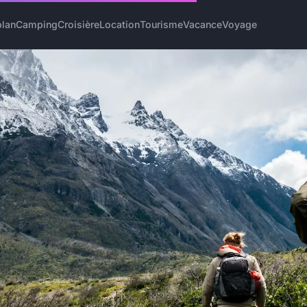
plan
Camping
Croisière
Location
Tourisme
Vacance
Voyage