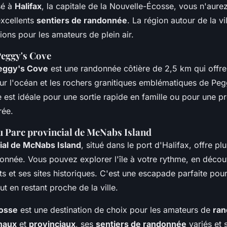
sé à
Halifax
, la capitale de la Nouvelle-Écosse, vous n'aurez 
excellents
sentiers de randonnée
. La région autour de la vi
ons pour les amateurs de plein air.
Peggy's Cove
Peggy's Cove
est une randonnée côtière de 2,5 km qui offr
sur l'océan et les rochers granitiques emblématiques de Pe
 est idéale pour une sortie rapide en famille ou pour une 
rée.
du Parc provincial de McNabs Island
ial de McNabs Island
, situé dans le port d'Halifax, offre p
donnée. Vous pouvez explorer l'île à votre rythme, en décou
ts et ses sites historiques. C'est une escapade parfaite pou
ut en restant proche de la ville.
osse
est une destination de choix pour les amateurs de
ra
naux
et
provinciaux
, ses
sentiers de randonnée
variés et 