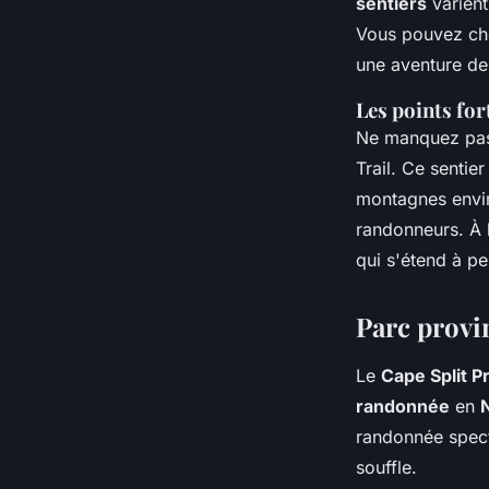
sentiers
varient
Vous pouvez cho
une aventure de 
Les points for
Ne manquez pa
Trail. Ce sentie
montagnes envi
randonneurs. À 
qui s'étend à pe
Parc provin
Le
Cape Split P
randonnée
en
randonnée spect
souffle.