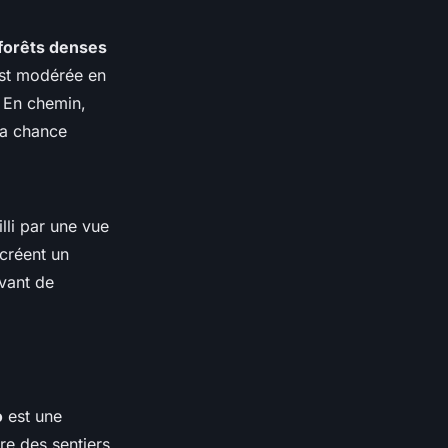
forêts denses
st modérée en
. En chemin,
 la chance
lli par une vue
créent un
avant de
o
est une
fre des sentiers