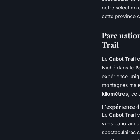
paysages de la Nouv
notre sélection
Canada?
cette province 
Parc natio
Noa
•
20 juin 2024
•
4 min de lecture
Trail
Le
Cabot Trail
e
Niché dans le
P
expérience uniq
montagnes maje
kilomètres
, ce 
L'expérience d
Le
Cabot Trail
v
vues panoramiq
spectaculaires s