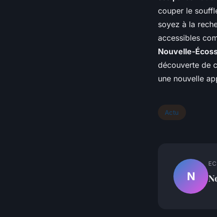
couper le souff
soyez à la rech
accessibles co
Nouvelle-Écos
découverte de c
une nouvelle ap
Actu
EC
N
N