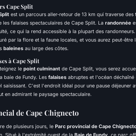
rs Cape Split
plit
est un parcours aller-retour de 13 km qui traverse des
e les falaises spectaculaires de Cape Split. La
randonnée
e
ulté, ce qui la rend accessible à la plupart des randonneurs
ré par la flore et la faune locales, et vous aurez peut-être
es
baleines
au large des côtes.
es à Cape Split
teignez le
point culminant
de Cape Split, vous serez accuei
la baie de Fundy. Les
falaises
abruptes et l'océan déchaîné 
l saisissant. C'est l'endroit idéal pour une pause déjeuner 
ut en admirant le paysage spectaculaire.
ncial de Cape Chignecto
e de plusieurs jours, le
Parc provincial de Cape Chignect
n. Situé à l'extrémité ouest de la
Baie de Fundy
, ce parc of