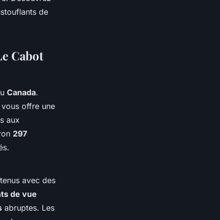
stouflants de
Le Cabot
u
Canada
.
r vous offre une
es aux
iron
297
és.
etenus avec des
nts de vue
s
abruptes. Les