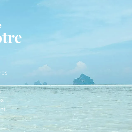
,
otre
res
n
es
nt.