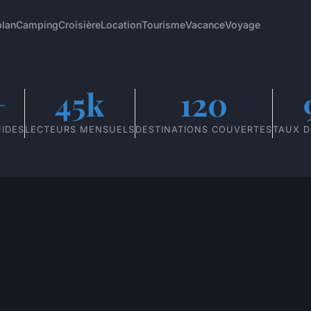
plan
Camping
Croisière
Location
Tourisme
Vacance
Voyage
+
45k
120
UIDES
LECTEURS MENSUELS
DESTINATIONS COUVERTES
TAUX D