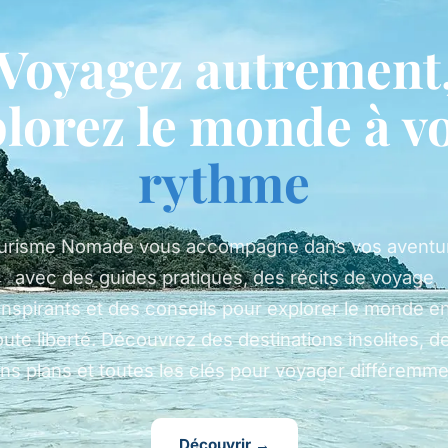
Voyagez autrement
lorez le monde à v
rythme
urisme Nomade vous accompagne dans vos aventu
avec des guides pratiques, des récits de voyage
inspirants et des conseils pour explorer le monde e
oute liberté. Découvrez des destinations insolites, d
ns plans et toutes les clés pour voyager différemme
Découvrir →