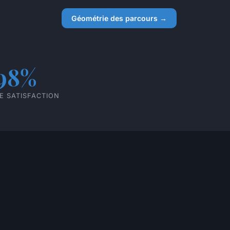
Géométrie des parcours →
98%
E SATISFACTION