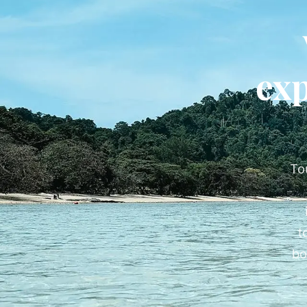
exp
To
t
bo