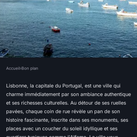
Accueil
›
Bon plan
BON PLAN
Activités incontournables à
Lisbonne, la capitale du Portugal, est une ville qui
charme immédiatement par son ambiance authentique
Lisbonne : Le guide complet
et ses richesses culturelles. Au détour de ses ruelles
pavées, chaque coin de rue révèle un pan de son
Noa
•
19 août 2024
•
10 min de lecture
histoire fascinante, inscrite dans ses monuments, ses
places avec un coucher du soleil idyllique et ses