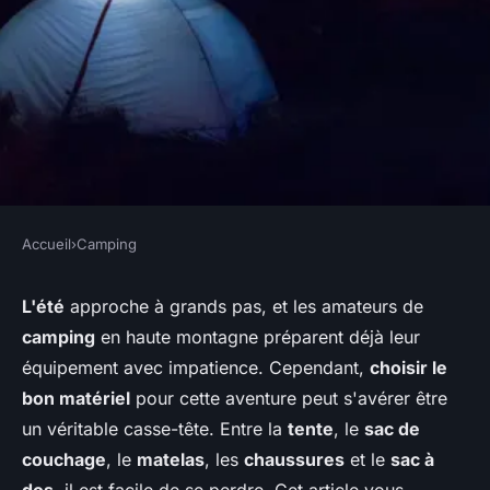
Accueil
›
Camping
CAMPING
Comment choisir le bon
L'été
approche à grands pas, et les amateurs de
camping
en haute montagne préparent déjà leur
matériel pour un camping en
équipement avec impatience. Cependant,
choisir le
haute montagne en été?
bon matériel
pour cette aventure peut s'avérer être
un véritable casse-tête. Entre la
tente
, le
sac de
Noa
•
20 juin 2024
•
5 min de lecture
couchage
, le
matelas
, les
chaussures
et le
sac à