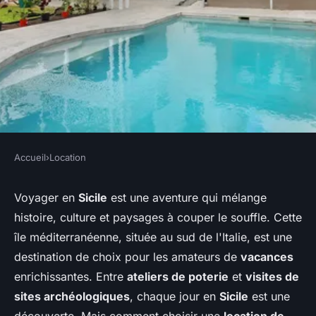
Accueil
›
Location
LOCATION
Comment choisir une location
Voyager en
Sicile
est une aventure qui mélange
histoire, culture et paysages à couper le souffle. Cette
de vacances en Sicile avec des
île méditerranéenne, située au sud de l'Italie, est une
ateliers de poterie et des
destination de choix pour les amateurs de
vacances
visites de sites
enrichissantes. Entre
ateliers de poterie
et
visites de
archéologiques?
sites archéologiques
, chaque jour en
Sicile
est une