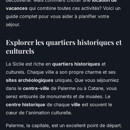
découverte. Mais comment choisir une
location de
Noa
•
20 juin 2024
•
5 min de lecture
vacances
qui combine toutes ces activités? Voici un
guide complet pour vous aider à planifier votre
séjour.
Explorer les quartiers historiques et
culturels
La Sicile est riche en
quartiers historiques
et
culturels. Chaque ville a son propre charme et ses
sites archéologiques
uniques. Que vous séjourniez
dans le
centre-ville
de Palerme ou à Catane, vous
serez entourés de monuments et de musées. Le
centre historique
de chaque
ville
est souvent le
cœur de l'animation culturelle.
Palerme, la capitale, est un excellent point de départ.