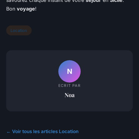
savourez chaque instant de votre
séjour
en
Sicile
.
Bon
voyage
!
Location
N
ECRIT PAR
Noa
← Voir tous les articles Location