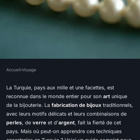
Accueil
›
Voyage
VOYAGE
Où apprendre les techniques
La Turquie, pays aux mille et une facettes, est
reconnue dans le monde entier pour son
art
unique
de fabrication de bijoux
de la bijouterie. La
fabrication de bijoux
traditionnels,
traditionnels en Turquie ?
avec leurs motifs délicats et leurs combinaisons de
perles
, de
verre
et d'
argent
, fait la fierté de cet
Noa
•
20 juin 2024
•
5 min de lecture
pays. Mais où peut-on apprendre ces techniques