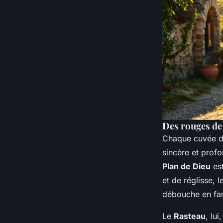
Des rouges de 
Chaque cuvée du
sincère et prof
Plan de Dieu
est
et de réglisse, 
débouche en fam
Le
Rasteau
, lu