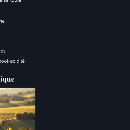
isir toute
nne
res
cool-acidité
nique