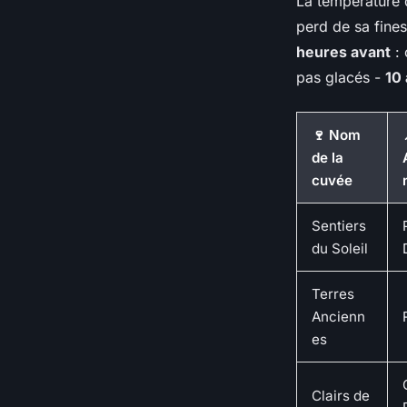
La température 
perd de sa fines
heures avant
: 
pas glacés -
10 
🍷 Nom
de la
cuvée
Sentiers
du Soleil
Terres
Ancienn
es
Clairs de