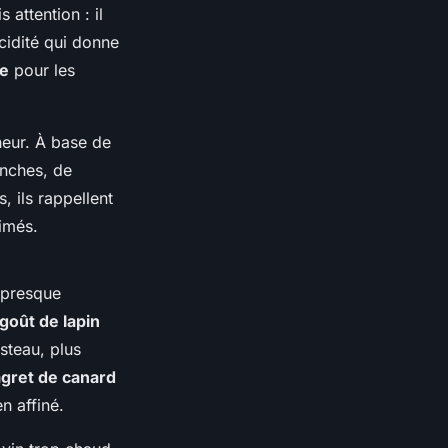
 attention : il
acidité qui donne
de
pour les
cheur. À base de
anches, de
, ils rappellent
imés.
t presque
goût de lapin
steau, plus
gret de canard
n affiné.