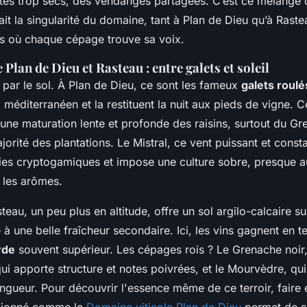
tés trop secs, des vendanges partagées. C’est ce mélange d
ait la singularité du domaine, tant à Plan de Dieu qu’à Raste
s où chaque cépage trouve sa voix.
 Plan de Dieu et Rasteau : entre galets et soleil
ar le sol. À Plan de Dieu, ce sont les fameux
galets roulé
l méditerranéen et la restituent la nuit aux pieds de vigne
 une maturation lente et profonde des raisins, surtout du Gr
jorité des plantations. Le Mistral, ce vent puissant et constan
dies cryptogamiques et impose une culture sobre, presque au
 les arômes.
steau, un peu plus en altitude, offre un sol argilo-calcaire s
à une belle fraîcheur secondaire. Ici, les vins gagnent en t
rde
souvent supérieur. Les cépages rois ? Le Grenache noir,
qui apporte structure et notes poivrées, et le Mourvèdre, qu
ngueur. Pour découvrir l'essence même de ce terroir, faire