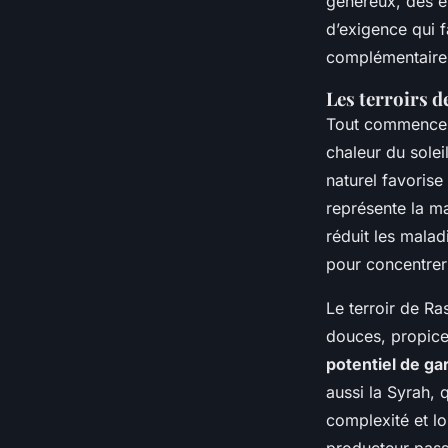
généreux, des é
d’exigence qui f
complémentaire
Les terroirs de
Tout commence p
chaleur du solei
naturel favorise
représente la ma
réduit les mala
pour concentrer
Le terroir de Ra
douces, propice 
potentiel de ga
aussi la Syrah, 
complexité et lo