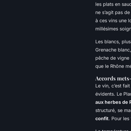
les plats en sau
ne s’agit pas de
à ces vins une 
millésimes soig
Les blancs, plus
Grenache blanc, 
pêche de vigne e
que le Rhône mér
Accords mets-
Le vin, c’est fa
évidents. Le Pla
aux herbes de
structuré, se ma
confit
. Pour le