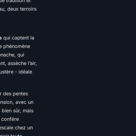
e tradition et
au, deux terroirs
s
qui captent la
. Ce phénomène
enache, qui
t, assèche l’air,
stère - idéale
ur des pentes
ension, avec un
 bien sûr, mais
i confère
 escale chez un