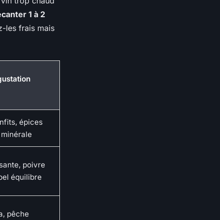
 vin trop chaud
canter 1 à 2
-les frais mais
gustation
nfits, épices
 minérale
sante, poivre
 bel équilibre
a, pêche