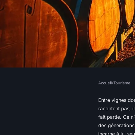
Accueil
›
Tourisme
TOURISME
Découvrez le Domai
Entre vignes dor
racontent pas, i
Artisanat et vin de 
fait partie. Ce 
des générations
incarne à lui se