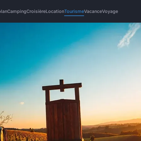
plan
Camping
Croisière
Location
Tourisme
Vacance
Voyage