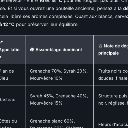
de service ? Entre
16 et 18 °C
pour les rouges, pas plus. Un
se. Et si vous ouvrez une bouteille ancienne, pensez à la
dé
cela libère ses arômes complexes. Quant aux blancs, servez
à 12 °C
pour préserver leur équilibre.
📍
👃 Note de dé
Appellatio
🍇 Assemblage dominant
principale
n
Plan de
Grenache 70%, Syrah 20%,
Fruits noirs co
Dieu
Mourvèdre 10%
douces, finale
Syrah 45%, Grenache 40%,
Structure puis
Rasteau
Mourvèdre 15%
noir, réglisse,
Côtes du
Grenache blanc 60%,
Fleurs d’acaci