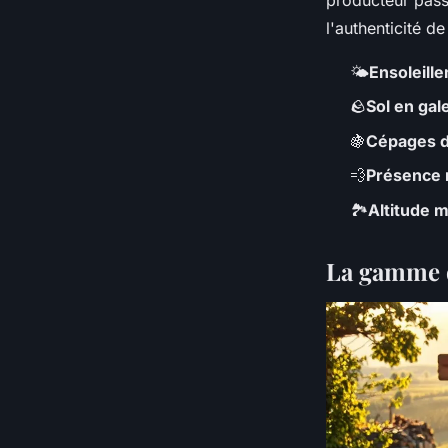
producteur pas
l'authenticité d
🌤️
Ensoleill
🪨
Sol en gal
🍇
Cépages 
💨
Présence 
🏞️
Altitude 
La gamme d