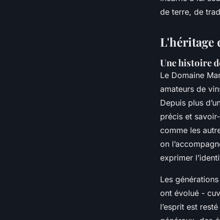
Éléanore
•
30/03/2026 16:31
•
11 min de lecture
de terre, de tra
L'héritage 
Une histoire d
Le Domaine Mart
amateurs de vins
Depuis plus d’un
précis et savoir-
comme les autres
on l’accompagne.
exprimer l’identi
Les générations 
ont évolué - cuv
l’esprit est rest