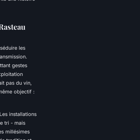
 Rasteau
séduire les
ransmission.
ttant gestes
xploitation
it pas du vin,
même objectif :
es installations
e tri - mais
des millésimes