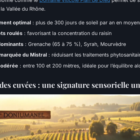
sionné comme le
Domaine viticole Plan de Dieu
permet de sa
e la Vallée du Rhône.
ement optimal
: plus de 300 jours de soleil par an en moye
ets roulés
: favorisant la concentration du raisin
dominants
: Grenache (65 à 75 %), Syrah, Mourvèdre
marquée du Mistral
: réduisant les traitements phytosanitai
modérée
: entre 100 et 200 mètres, idéale pour l’équilibre al
es cuvées : une signature sensorielle u