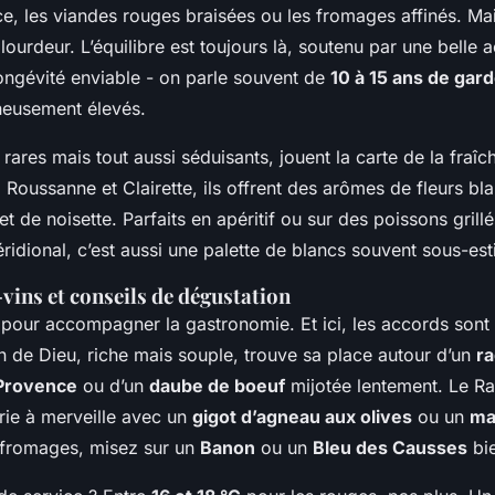
ce, les viandes rouges braisées ou les fromages affinés. Mais
 lourdeur. L’équilibre est toujours là, soutenu par une belle 
longévité enviable - on parle souvent de
10 à 15 ans de gar
neusement élevés.
 rares mais tout aussi séduisants, jouent la carte de la fraî
Roussanne et Clairette, ils offrent des arômes de fleurs bl
t de noisette. Parfaits en apéritif ou sur des poissons grillés
idional, c’est aussi une palette de blancs souvent sous-est
vins et conseils de dégustation
it pour accompagner la gastronomie. Et ici, les accords son
n de Dieu, riche mais souple, trouve sa place autour d’un
ra
 Provence
ou d’un
daube de boeuf
mijotée lentement. Le Ra
rie à merveille avec un
gigot d’agneau aux olives
ou un
ma
s fromages, misez sur un
Banon
ou un
Bleu des Causses
bie