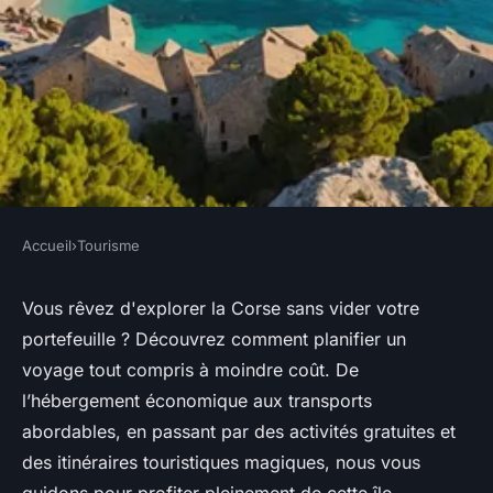
Accueil
›
Tourisme
TOURISME
Préparer votre voyage corse
Vous rêvez d'explorer la Corse sans vider votre
portefeuille ? Découvrez comment planifier un
pas cher tout compris
voyage tout compris à moindre coût. De
l’hébergement économique aux transports
Noa
•
25 juillet 2024
•
6 min de lecture
abordables, en passant par des activités gratuites et
des itinéraires touristiques magiques, nous vous